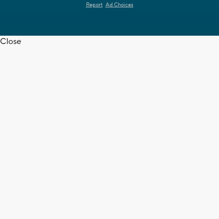
Report
Ad Choices
Close