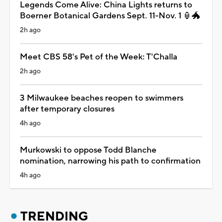
Legends Come Alive: China Lights returns to
Boerner Botanical Gardens Sept. 11-Nov. 1 🏮🐲
2h ago
Meet CBS 58's Pet of the Week: T'Challa
2h ago
3 Milwaukee beaches reopen to swimmers
after temporary closures
4h ago
Murkowski to oppose Todd Blanche
nomination, narrowing his path to confirmation
4h ago
TRENDING