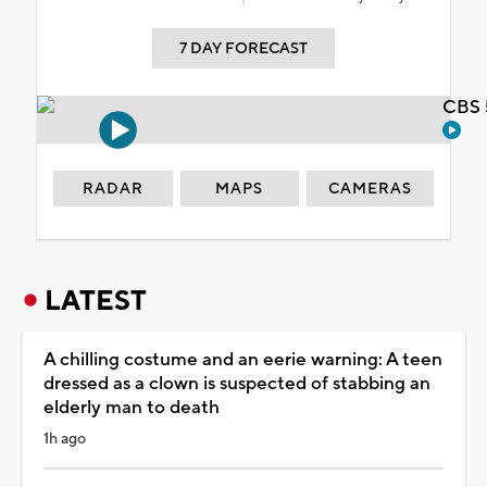
7 DAY FORECAST
CBS 
RADAR
MAPS
CAMERAS
LATEST
A chilling costume and an eerie warning: A teen
dressed as a clown is suspected of stabbing an
elderly man to death
1h ago