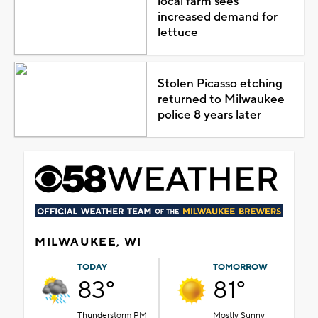
local farm sees
increased demand for
lettuce
Stolen Picasso etching
returned to Milwaukee
police 8 years later
MILWAUKEE, WI
TODAY
TOMORROW
83°
81°
Thunderstorm PM
Mostly Sunny