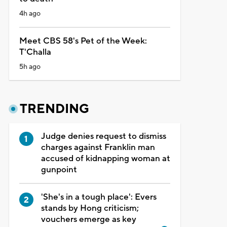
4h ago
Meet CBS 58's Pet of the Week:
T'Challa
5h ago
TRENDING
Judge denies request to dismiss
charges against Franklin man
accused of kidnapping woman at
gunpoint
'She's in a tough place': Evers
stands by Hong criticism;
vouchers emerge as key