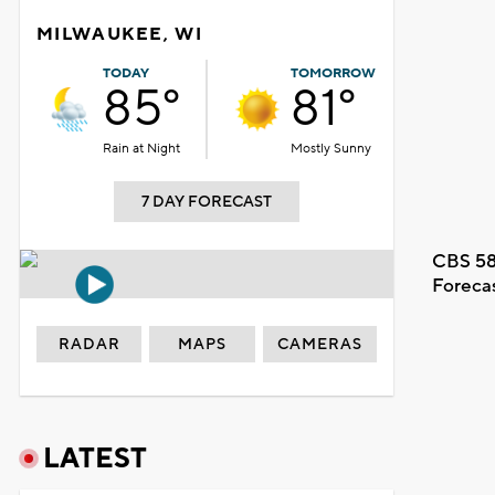
MILWAUKEE, WI
TODAY
TOMORROW
85°
81°
Rain at Night
Mostly Sunny
7 DAY FORECAST
CBS 58
Foreca
RADAR
MAPS
CAMERAS
LATEST