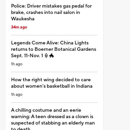
Police: Driver mistakes gas pedal for
brake, crashes into nail salon in
Waukesha
34m ago
Legends Come Alive: China Lights
returns to Boerner Botanical Gardens
Sept. 11-Nov. 1 🏮🐲
1h ago
How the right wing decided to care
about women’s basketball in Indiana
1h ago
A chilling costume and an eerie
warning: A teen dressed as a clown is
suspected of stabbing an elderly man
to death