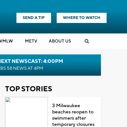
SEND A TIP
WHERE TO WATCH
WMLW
M
E
TV
ABOUT US
NEXT NEWSCAST: 4:00PM
BS 58 NEWS AT 4PM
TOP STORIES
3 Milwaukee
beaches reopen to
swimmers after
temporary closures