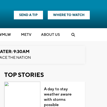
SEND A TIP
WHERE TO WATCH
WMLW
M
E
TV
ABOUT US
ATER: 9:30AM
ACE THE NATION
TOP STORIES
A day to stay
weather aware
with storms
possible