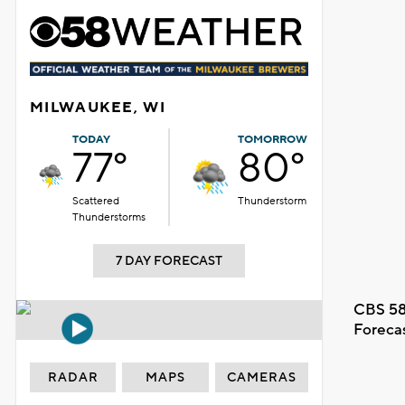
MILWAUKEE, WI
TODAY
TOMORROW
77°
80°
Scattered
Thunderstorm
Thunderstorms
7 DAY FORECAST
CBS 58
Foreca
RADAR
MAPS
CAMERAS