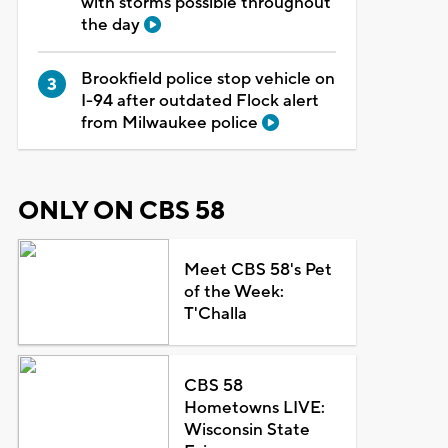
with storms possible throughout
the day
Brookfield police stop vehicle on
I-94 after outdated Flock alert
from Milwaukee police
ONLY ON CBS 58
Meet CBS 58's Pet
of the Week:
T'Challa
CBS 58
Hometowns LIVE:
Wisconsin State