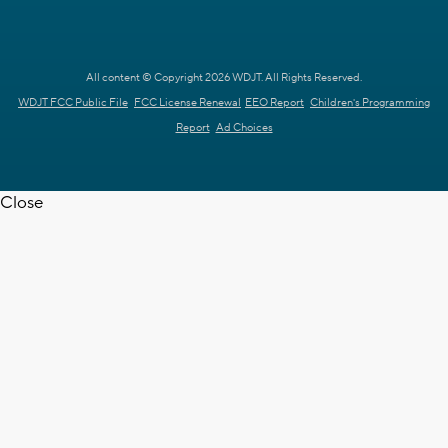
All content © Copyright 2026 WDJT. All Rights Reserved.
WDJT FCC Public File
FCC License Renewal
EEO Report
Children's Programming
Report
Ad Choices
Close