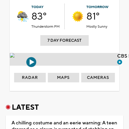
TODAY
TOMORROW
83°
81°
Thunderstorm PM
Mostly Sunny
7 DAY FORECAST
CBS 
RADAR
MAPS
CAMERAS
LATEST
A chilling costume and an eerie warning: A teen