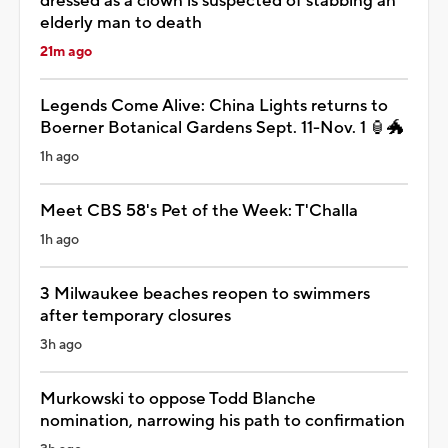
dressed as a clown is suspected of stabbing an
elderly man to death
21m ago
Legends Come Alive: China Lights returns to
Boerner Botanical Gardens Sept. 11-Nov. 1 🏮🐲
1h ago
Meet CBS 58's Pet of the Week: T'Challa
1h ago
3 Milwaukee beaches reopen to swimmers
after temporary closures
3h ago
Murkowski to oppose Todd Blanche
nomination, narrowing his path to confirmation