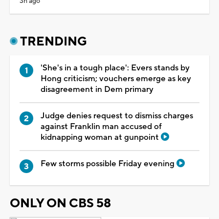
3h ago
TRENDING
'She's in a tough place': Evers stands by
Hong criticism; vouchers emerge as key
disagreement in Dem primary
Judge denies request to dismiss charges
against Franklin man accused of
kidnapping woman at gunpoint
Few storms possible Friday evening
ONLY ON CBS 58