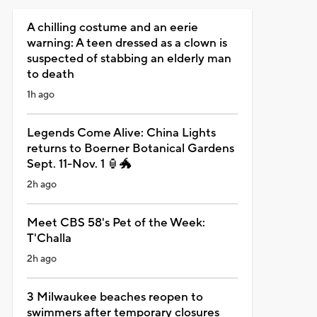
A chilling costume and an eerie
warning: A teen dressed as a clown is
suspected of stabbing an elderly man
to death
1h ago
Legends Come Alive: China Lights
returns to Boerner Botanical Gardens
Sept. 11-Nov. 1 🏮🐲
2h ago
Meet CBS 58's Pet of the Week:
T'Challa
2h ago
3 Milwaukee beaches reopen to
swimmers after temporary closures