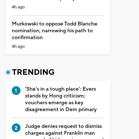
4h ago
Murkowski to oppose Todd Blanche
nomination, narrowing his path to
confirmation
4h ago
TRENDING
'She's in a tough place': Evers
stands by Hong criticism;
vouchers emerge as key
disagreement in Dem primary
Judge denies request to dismiss
charges against Franklin man