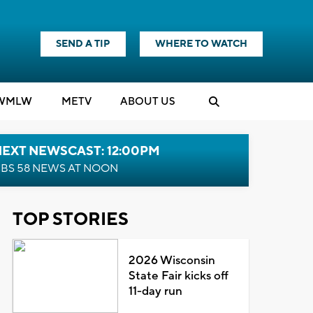
SEND A TIP
WHERE TO WATCH
WMLW
M
E
TV
ABOUT US
NEXT NEWSCAST: 12:00PM
BS 58 NEWS AT NOON
TOP STORIES
2026 Wisconsin
State Fair kicks off
11-day run