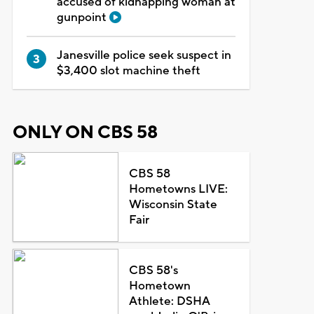
accused of kidnapping woman at
gunpoint
Janesville police seek suspect in
$3,400 slot machine theft
ONLY ON CBS 58
CBS 58
Hometowns LIVE:
Wisconsin State
Fair
CBS 58's
Hometown
Athlete: DSHA