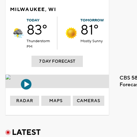
MILWAUKEE, WI
TODAY
TOMORROW
83°
81°
Thunderstorm
Mostly Sunny
PM
7 DAY FORECAST
CBS 58
Foreca
RADAR
MAPS
CAMERAS
LATEST