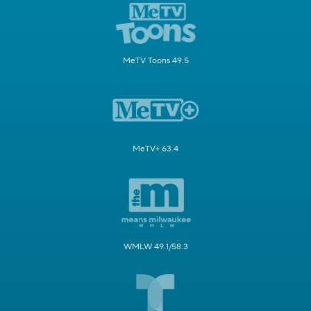
MeTV Toons 49.5
MeTV+ 63.4
WMLW 49.1/58.3