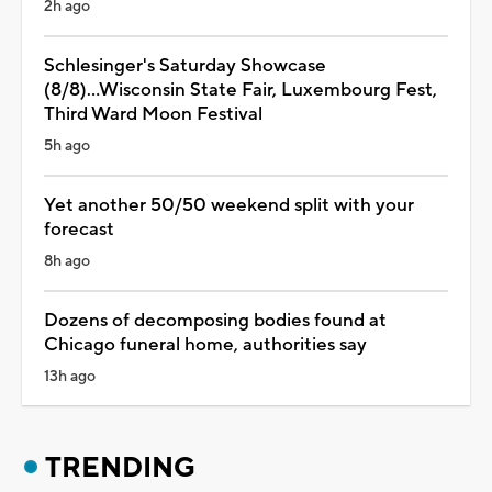
2h ago
Schlesinger's Saturday Showcase
(8/8)...Wisconsin State Fair, Luxembourg Fest,
Third Ward Moon Festival
5h ago
Yet another 50/50 weekend split with your
forecast
8h ago
Dozens of decomposing bodies found at
Chicago funeral home, authorities say
13h ago
TRENDING