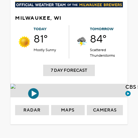
MILWAUKEE, WI
TODAY
TOMORROW
81°
84°
Mostly Sunny
Scattered
Thunderstorms
7 DAY FORECAST
CBS 
RADAR
MAPS
CAMERAS