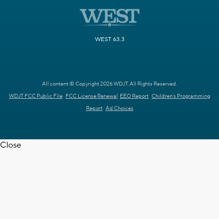
WEST 63.3
All content © Copyright 2026 WDJT. All Rights Reserved.
WDJT FCC Public File
FCC License Renewal
EEO Report
Children's Programming
Report
Ad Choices
Close