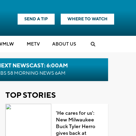
SEND A TIP
WHERE TO WATCH
WMLW
M
E
TV
ABOUT US
NEXT NEWSCAST: 6:00AM
BS 58 MORNING NEWS 6AM
TOP STORIES
'He cares for us':
New Milwaukee
Buck Tyler Herro
gives back at