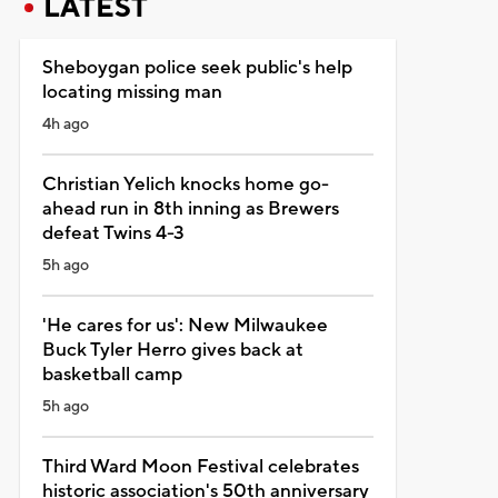
LATEST
Sheboygan police seek public's help
locating missing man
4h ago
Christian Yelich knocks home go-
ahead run in 8th inning as Brewers
defeat Twins 4-3
5h ago
'He cares for us': New Milwaukee
Buck Tyler Herro gives back at
basketball camp
5h ago
Third Ward Moon Festival celebrates
historic association's 50th anniversary