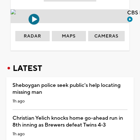
CBS 
RADAR
MAPS
CAMERAS
LATEST
Sheboygan police seek public's help locating
missing man
1h ago
Christian Yelich knocks home go-ahead run in
8th inning as Brewers defeat Twins 4-3
1h ago