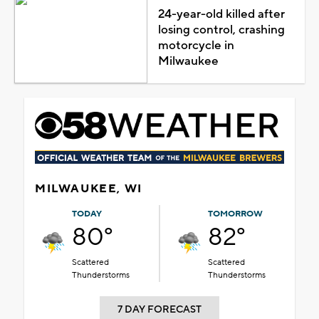
24-year-old killed after
losing control, crashing
motorcycle in
Milwaukee
MILWAUKEE, WI
TODAY
TOMORROW
80°
82°
Scattered
Scattered
Thunderstorms
Thunderstorms
7 DAY FORECAST