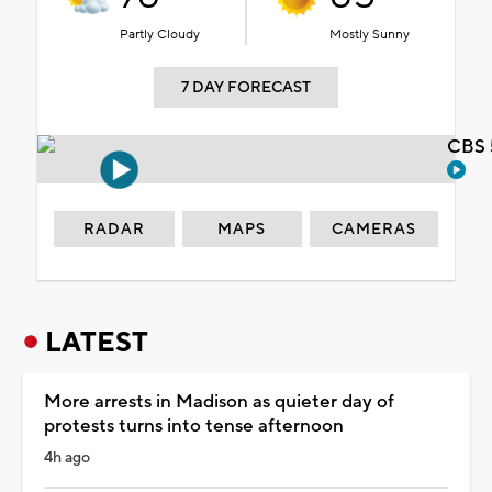
Partly Cloudy
Mostly Sunny
7 DAY FORECAST
CBS 
RADAR
MAPS
CAMERAS
LATEST
More arrests in Madison as quieter day of
protests turns into tense afternoon
4h ago