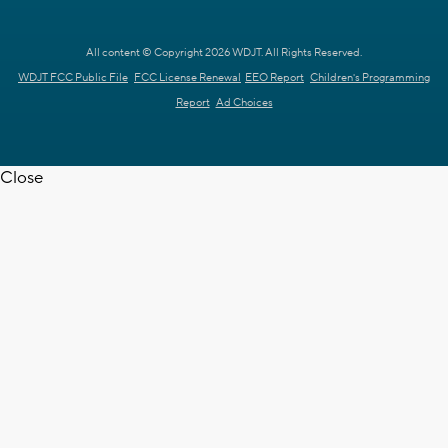
All content © Copyright 2026 WDJT. All Rights Reserved.
WDJT FCC Public File
FCC License Renewal
EEO Report
Children's Programming
Report
Ad Choices
Close