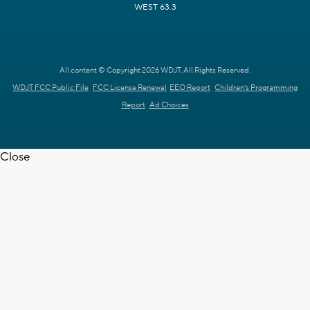
WEST 63.3
All content © Copyright 2026 WDJT. All Rights Reserved.
WDJT FCC Public File
FCC License Renewal
EEO Report
Children's Programming
Report
Ad Choices
Close