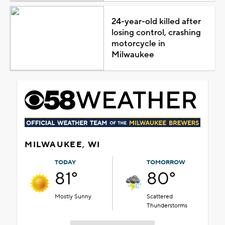
24-year-old killed after
losing control, crashing
motorcycle in
Milwaukee
MILWAUKEE, WI
TODAY
TOMORROW
81°
80°
Mostly Sunny
Scattered
Thunderstorms