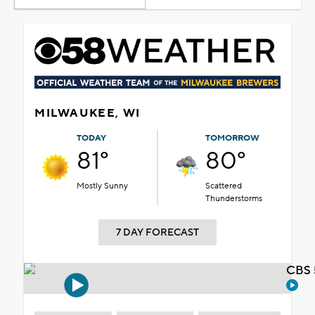
MILWAUKEE, WI
TODAY
TOMORROW
81°
80°
Mostly Sunny
Scattered
Thunderstorms
7 DAY FORECAST
CBS 