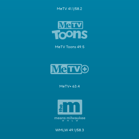
MeTV 41.1/58.2
MeTV Toons 49.5
MeTV+ 63.4
WMLW 49.1/58.3