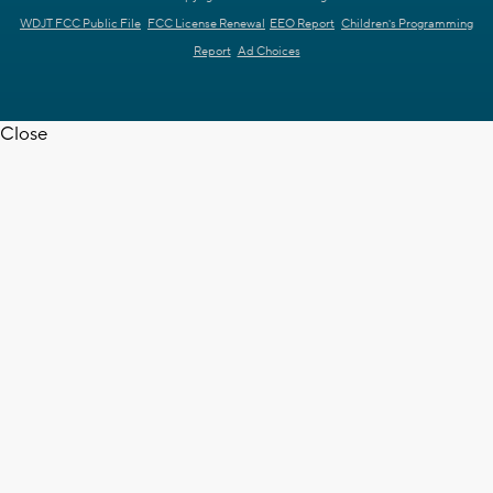
WDJT FCC Public File
FCC License Renewal
EEO Report
Children's Programming
Report
Ad Choices
Close