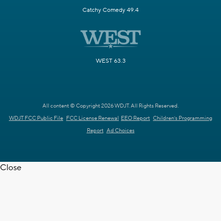
Catchy Comedy 49.4
WEST 63.3
All content © Copyright 2026 WDJT. All Rights Reserved.
WDJT FCC Public File
FCC License Renewal
EEO Report
Children's Programming
Report
Ad Choices
Close