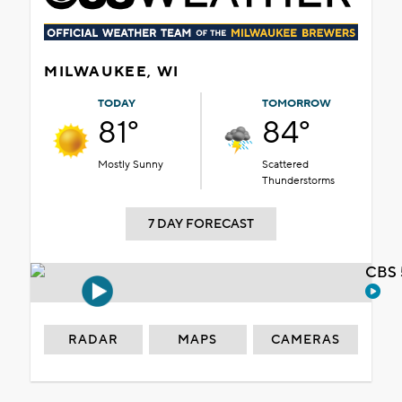
MILWAUKEE, WI
TODAY
TOMORROW
81°
84°
Mostly Sunny
Scattered
Thunderstorms
7 DAY FORECAST
CBS 
RADAR
MAPS
CAMERAS