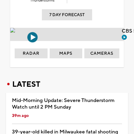
Thunderstorms
7 DAY FORECAST
CBS 
RADAR
MAPS
CAMERAS
LATEST
Mid-Morning Update: Severe Thunderstorm
Watch until 2 PM Sunday
39m ago
39-year-old killed in Milwaukee fatal shooting