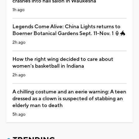
crashes into nail salon in Waukesha
1h ago
Legends Come Alive: China Lights returns to
Boerner Botanical Gardens Sept. 11-Nov. 1 🏮🐲
2h ago
How the right wing decided to care about
women’s basketball in Indiana
2h ago
A chilling costume and an eerie warning: A teen
dressed as a clown is suspected of stabbing an
elderly man to death
5h ago