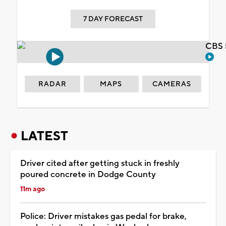
7 DAY FORECAST
CBS 
RADAR
MAPS
CAMERAS
LATEST
Driver cited after getting stuck in freshly
poured concrete in Dodge County
11m ago
Police: Driver mistakes gas pedal for brake,