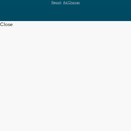
Report
Ad Choices
Close