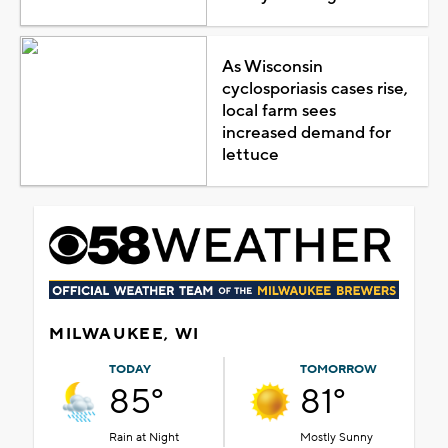
As Wisconsin
cyclosporiasis cases rise,
local farm sees
increased demand for
lettuce
MILWAUKEE, WI
TODAY
TOMORROW
85°
81°
Rain at Night
Mostly Sunny