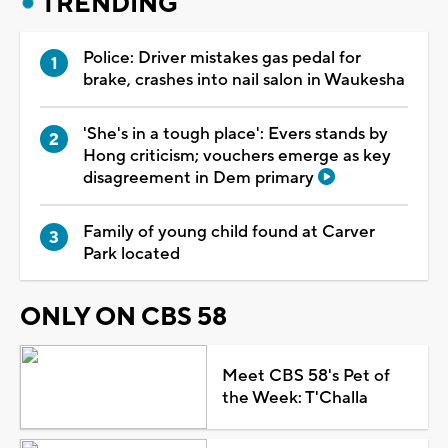
TRENDING
Police: Driver mistakes gas pedal for
brake, crashes into nail salon in Waukesha
'She's in a tough place': Evers stands by
Hong criticism; vouchers emerge as key
disagreement in Dem primary
Family of young child found at Carver
Park located
ONLY ON CBS 58
Meet CBS 58's Pet of
the Week: T'Challa