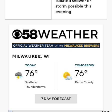
Isolated shower or
storm possible this
evening
MILWAUKEE, WI
TODAY
TOMORROW
76°
76°
Scattered
Partly Cloudy
Thunderstorms
7 DAY FORECAST