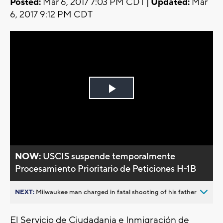
Posted:
Mar 6, 2017 7:03 PM CDT |
Updated:
Mar
6, 2017 9:12 PM CDT
Play
Video
NOW:
USCIS suspende temporalmente
Procesamiento Prioritario de Peticiones H-1B
NEXT:
Milwaukee man charged in fatal shooting of his father
El Servicio de Ciudadania e Inmigración de