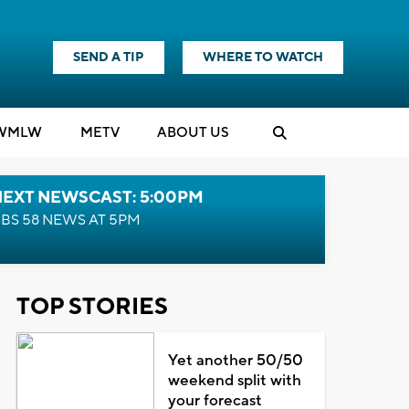
SEND A TIP
WHERE TO WATCH
WMLW
M
E
TV
ABOUT US
NEXT NEWSCAST: 5:00PM
BS 58 NEWS AT 5PM
TOP STORIES
Yet another 50/50
weekend split with
your forecast