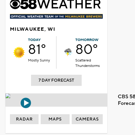
MILWAUKEE, WI
TODAY
TOMORROW
81°
80°
Mostly Sunny
Scattered
Thunderstorms
7 DAY FORECAST
CBS 58
Foreca
RADAR
MAPS
CAMERAS