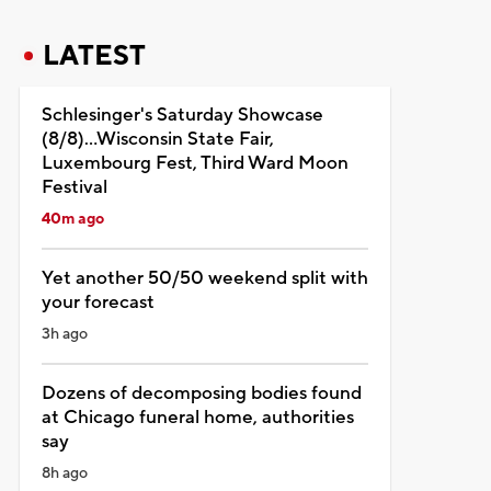
LATEST
Schlesinger's Saturday Showcase
(8/8)...Wisconsin State Fair,
Luxembourg Fest, Third Ward Moon
Festival
40m ago
Yet another 50/50 weekend split with
your forecast
3h ago
Dozens of decomposing bodies found
at Chicago funeral home, authorities
say
8h ago