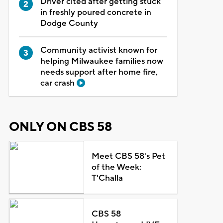
Driver cited after getting stuck
in freshly poured concrete in
Dodge County
Community activist known for
helping Milwaukee families now
needs support after home fire,
car crash
ONLY ON CBS 58
Meet CBS 58's Pet
of the Week:
T'Challa
CBS 58