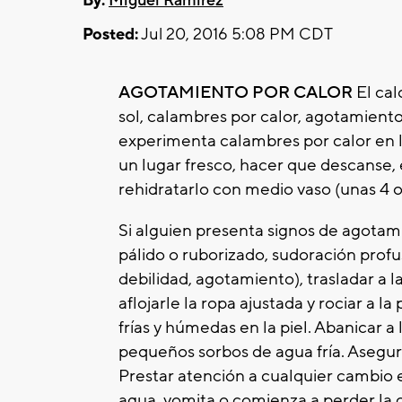
By:
Miguel Ramirez
Posted:
Jul 20, 2016 5:08 PM CDT
AGOTAMIENTO POR CALOR
El cal
sol, calambres por calor, agotamiento 
experimenta calambres por calor en l
un lugar fresco, hacer que descanse, 
rehidratarlo con medio vaso (unas 4 o
Si alguien presenta signos de agotami
pálido o ruborizado, sudoración profu
debilidad, agotamiento), trasladar a l
aflojarle la ropa ajustada y rociar a 
frías y húmedas en la piel. Abanicar a
pequeños sorbos de agua fría. Asegu
Prestar atención a cualquier cambio e
agua, vomita o comienza a perder la c