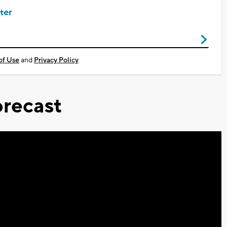
ter
of Use
and
Privacy Policy
recast