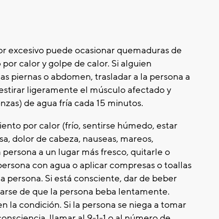
or excesivo puede ocasionar quemaduras de
por calor y golpe de calor. Si alguien
as piernas o abdomen, trasladar a la persona a
estirar ligeramente el músculo afectado y
nzas) de agua fría cada 15 minutos.
ento por calor (frío, sentirse húmedo, estar
sa, dolor de cabeza, nauseas, mareos,
a persona a un lugar más fresco, quitarle o
la persona con agua o aplicar compresas o toallas
 la persona. Si está consciente, dar de beber
rarse de que la persona beba lentamente.
n la condición. Si la persona se niega a tomar
onsciencia, llamar al 9-1-1 o al número de