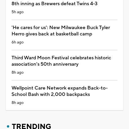
8th inning as Brewers defeat Twins 4-3
5h ago
'He cares for us': New Milwaukee Buck Tyler
Herro gives back at basketball camp
6h ago
Third Ward Moon Festival celebrates historic
association's 50th anniversary
8h ago
Wellpoint Care Network expands Back-to-
School Bash with 2,000 backpacks
8h ago
TRENDING