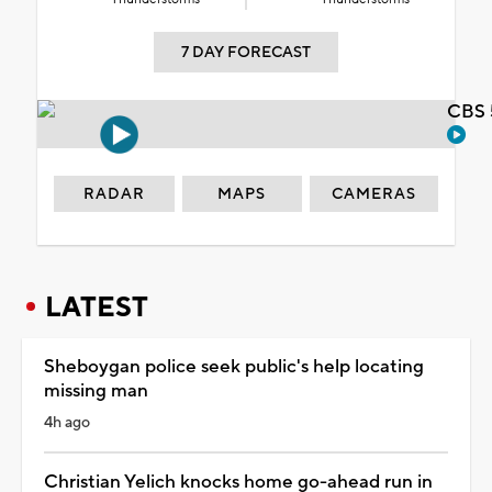
7 DAY FORECAST
CBS 
RADAR
MAPS
CAMERAS
LATEST
Sheboygan police seek public's help locating
missing man
4h ago
Christian Yelich knocks home go-ahead run in