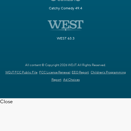
Catchy Comedy 49.4
WEST 63.3
All content © Copyright 2026 WDJT. All Rights Reserved.
WDJT FCC Public File
FCC License Renewal
EEO Report
Children's Programming
Report
Ad Choices
Close