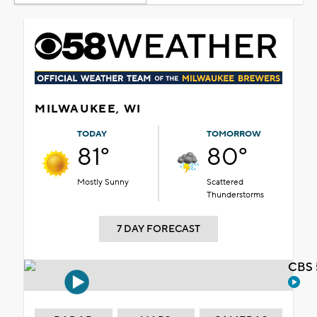
MILWAUKEE, WI
TODAY
TOMORROW
81°
80°
Mostly Sunny
Scattered
Thunderstorms
7 DAY FORECAST
CBS 