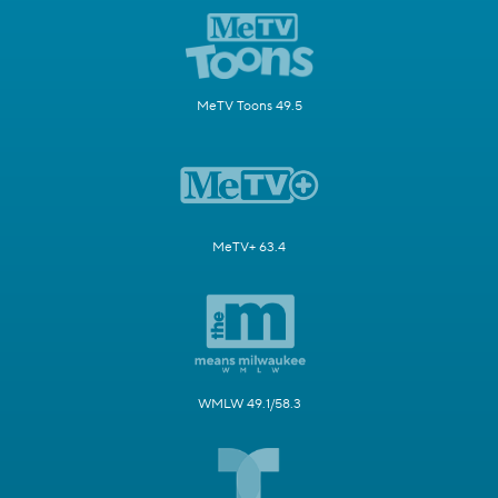
MeTV Toons 49.5
MeTV+ 63.4
WMLW 49.1/58.3