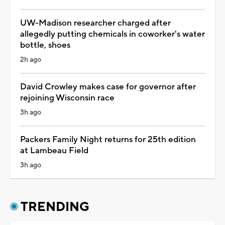
UW-Madison researcher charged after
allegedly putting chemicals in coworker's water
bottle, shoes
2h ago
David Crowley makes case for governor after
rejoining Wisconsin race
3h ago
Packers Family Night returns for 25th edition
at Lambeau Field
3h ago
TRENDING