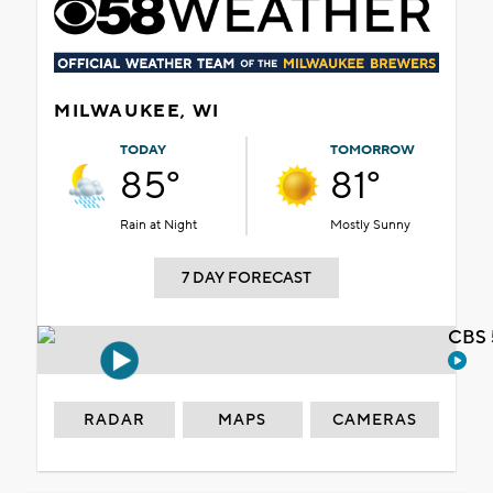
MILWAUKEE, WI
TODAY
TOMORROW
85°
81°
Rain at Night
Mostly Sunny
7 DAY FORECAST
CBS 
RADAR
MAPS
CAMERAS