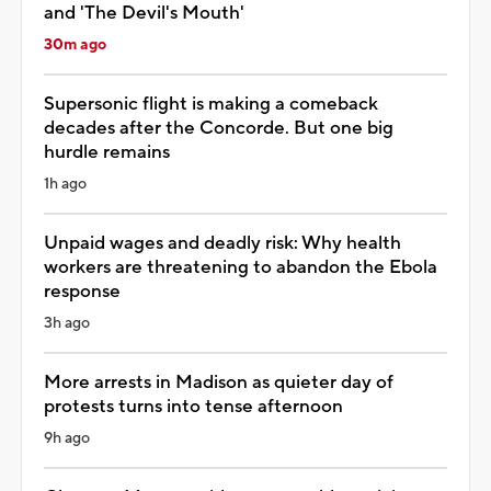
and 'The Devil's Mouth'
30m ago
Supersonic flight is making a comeback
decades after the Concorde. But one big
hurdle remains
1h ago
Unpaid wages and deadly risk: Why health
workers are threatening to abandon the Ebola
response
3h ago
More arrests in Madison as quieter day of
protests turns into tense afternoon
9h ago