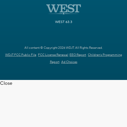
WEST 63.3
All content © Copyright 2026 WDJT. All Rights Reserved.
WDJT FCC Public File
FCC License Renewal
EEO Report
Children's Programming
Report
Ad Choices
Close