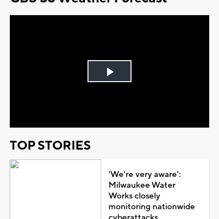
Play
Video
TOP STORIES
'We're very aware':
Milwaukee Water
Works closely
monitoring nationwide
cyberattacks