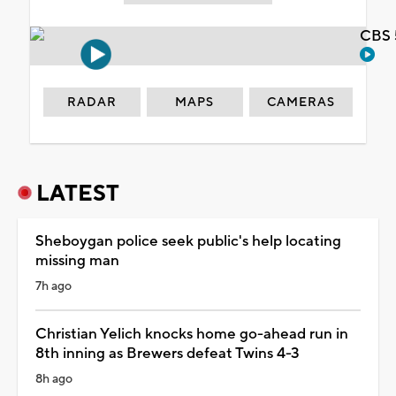
CBS 
RADAR
MAPS
CAMERAS
LATEST
Sheboygan police seek public's help locating
missing man
7h ago
Christian Yelich knocks home go-ahead run in
8th inning as Brewers defeat Twins 4-3
8h ago