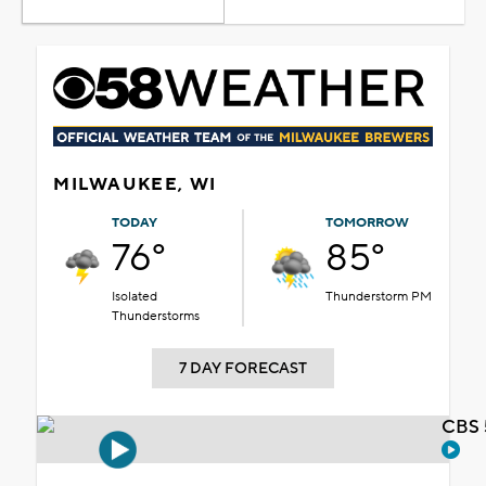
MILWAUKEE, WI
TODAY
TOMORROW
76°
85°
Isolated
Thunderstorm PM
Thunderstorms
7 DAY FORECAST
CBS 