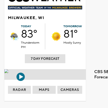
MILWAUKEE, WI
TODAY
TOMORROW
83°
81°
Thunderstorm
Mostly Sunny
PM
7 DAY FORECAST
CBS 58
Foreca
RADAR
MAPS
CAMERAS