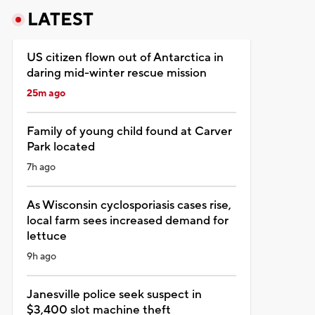
LATEST
US citizen flown out of Antarctica in
daring mid-winter rescue mission
25m ago
Family of young child found at Carver
Park located
7h ago
As Wisconsin cyclosporiasis cases rise,
local farm sees increased demand for
lettuce
9h ago
Janesville police seek suspect in
$3,400 slot machine theft