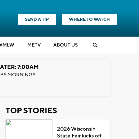
SEND A TIP
WHERE TO WATCH
WMLW
M
E
TV
ABOUT US
ATER: 7:00AM
BS MORNINGS
TOP STORIES
2026 Wisconsin
State Fair kicks off