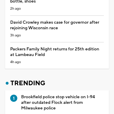
bottle, shoes
2h ago
David Crowley makes case for governor after
rejoining Wisconsin race
3h ago
Packers Family Night returns for 25th edition
at Lambeau Field
4h ago
TRENDING
Brookfield police stop vehicle on I-94
after outdated Flock alert from
Milwaukee police