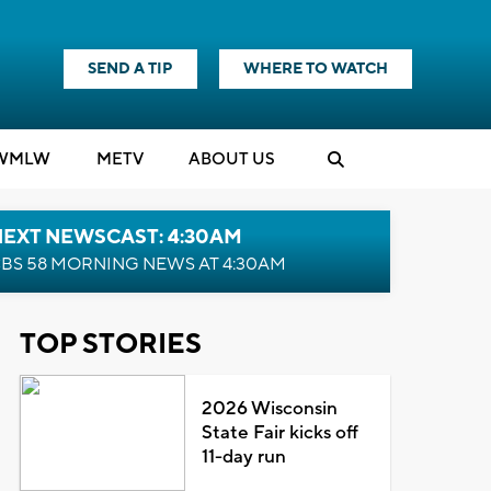
SEND A TIP
WHERE TO WATCH
WMLW
M
E
TV
ABOUT US
NEXT NEWSCAST: 4:30AM
BS 58 MORNING NEWS AT 4:30AM
TOP STORIES
2026 Wisconsin
State Fair kicks off
11-day run