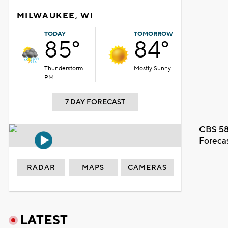
MILWAUKEE, WI
TODAY
TOMORROW
85°
84°
Thunderstorm
Mostly Sunny
PM
7 DAY FORECAST
CBS 58
Foreca
RADAR
MAPS
CAMERAS
LATEST