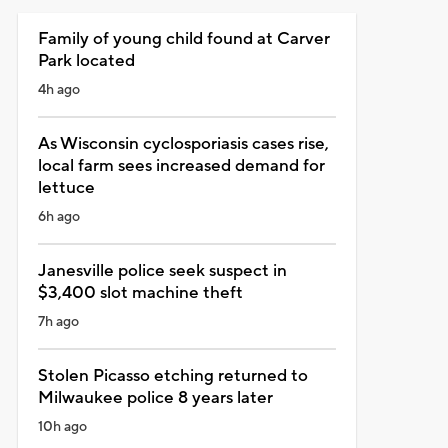
Family of young child found at Carver
Park located
4h ago
As Wisconsin cyclosporiasis cases rise,
local farm sees increased demand for
lettuce
6h ago
Janesville police seek suspect in
$3,400 slot machine theft
7h ago
Stolen Picasso etching returned to
Milwaukee police 8 years later
10h ago