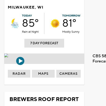
MILWAUKEE, WI
TODAY
TOMORROW
85°
81°
Rain at Night
Mostly Sunny
7 DAY FORECAST
CBS 58
Foreca
RADAR
MAPS
CAMERAS
BREWERS ROOF REPORT