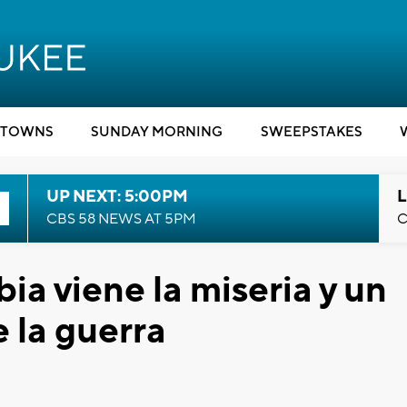
TOWNS
SUNDAY MORNING
SWEEPSTAKES
UP NEXT: 5:00PM
L
CBS 58 NEWS AT 5PM
C
a viene la miseria y un
 la guerra