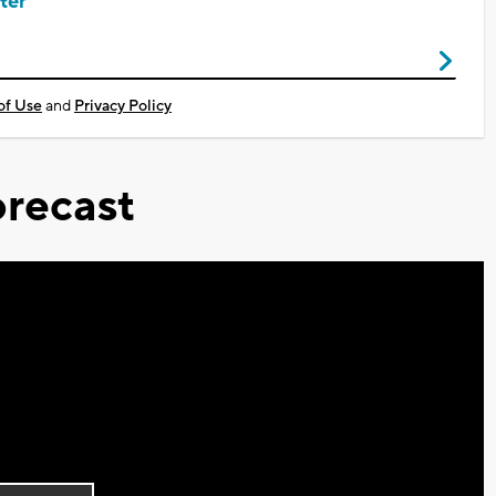
ter
of Use
and
Privacy Policy
recast