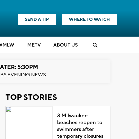
SEND A TIP
WHERE TO WATCH
WMLW
M
E
TV
ABOUT US
ATER: 5:30PM
BS EVENING NEWS
TOP STORIES
3 Milwaukee
beaches reopen to
swimmers after
temporary closures