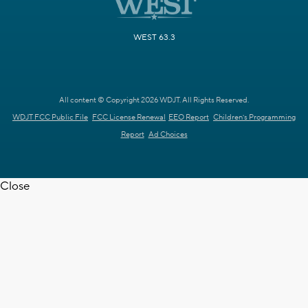
WEST 63.3
All content © Copyright 2026 WDJT. All Rights Reserved.
WDJT FCC Public File
FCC License Renewal
EEO Report
Children's Programming
Report
Ad Choices
Close