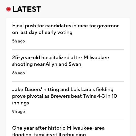
LATEST
Final push for candidates in race for governor
on last day of early voting
5h ago
25-year-old hospitalized after Milwaukee
shooting near Allyn and Swan
6h ago
Jake Bauers' hitting and Luis Lara's fielding
prove pivotal as Brewers beat Twins 4-3 in 10
innings
9h ago
One year after historic Milwaukee-area
flooding, families still rebuilding