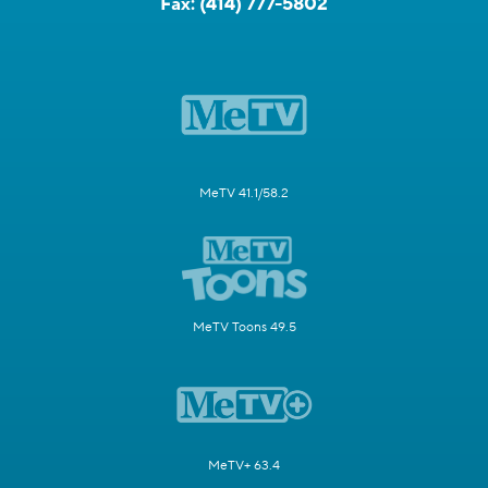
Fax:
(414) 777-5802
MeTV 41.1/58.2
MeTV Toons 49.5
MeTV+ 63.4