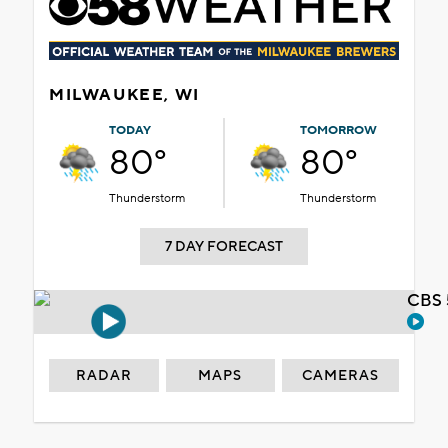
MILWAUKEE, WI
TODAY
TOMORROW
80°
80°
Thunderstorm
Thunderstorm
7 DAY FORECAST
CBS 
RADAR
MAPS
CAMERAS