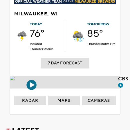
MILWAUKEE, WI
TODAY
TOMORROW
76°
85°
Isolated
Thunderstorm PM
Thunderstorms
7 DAY FORECAST
CBS 
RADAR
MAPS
CAMERAS