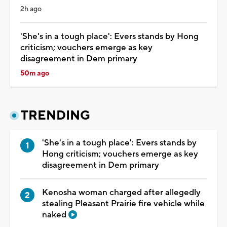
2h ago
'She's in a tough place': Evers stands by Hong
criticism; vouchers emerge as key
disagreement in Dem primary
50m ago
TRENDING
'She's in a tough place': Evers stands by
Hong criticism; vouchers emerge as key
disagreement in Dem primary
Kenosha woman charged after allegedly
stealing Pleasant Prairie fire vehicle while
naked