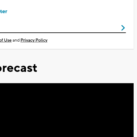
ter
of Use
and
Privacy Policy
recast