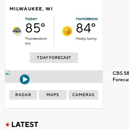
MILWAUKEE, WI
TODAY
TOMORROW
85°
84°
Thunderstorm
Mostly Sunny
PM
7 DAY FORECAST
CBS 58
Foreca
RADAR
MAPS
CAMERAS
LATEST