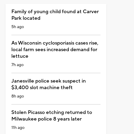
Family of young child found at Carver
Park located
5h ago
As Wisconsin cyclosporiasis cases rise,
local farm sees increased demand for
lettuce
7h ago
Janesville police seek suspect in
$3,400 slot machine theft
8h ago
Stolen Picasso etching returned to
Milwaukee police 8 years later
11h ago