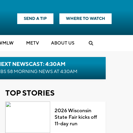
SEND A TIP
WHERE TO WATCH
WMLW
M
E
TV
ABOUT US
NEXT NEWSCAST: 4:30AM
BS 58 MORNING NEWS AT 4:30AM
TOP STORIES
2026 Wisconsin
State Fair kicks off
11-day run