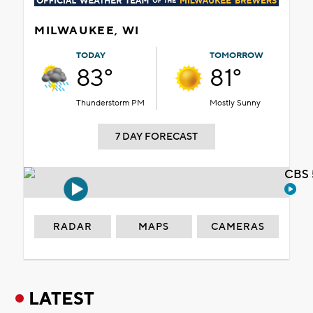
MILWAUKEE, WI
TODAY
TOMORROW
83°
81°
Thunderstorm PM
Mostly Sunny
7 DAY FORECAST
CBS 
RADAR
MAPS
CAMERAS
LATEST