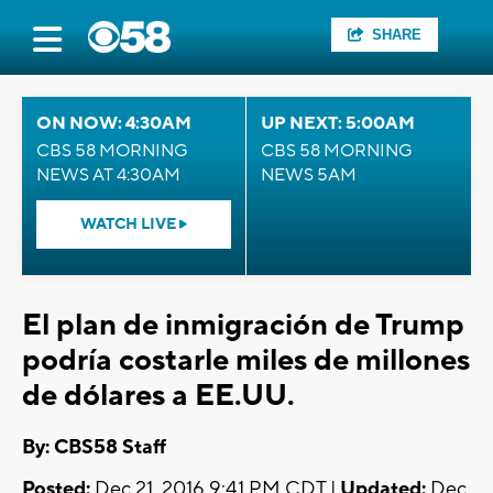
SHARE
ON NOW: 4:30AM
UP NEXT: 5:00AM
CBS 58 MORNING
CBS 58 MORNING
NEWS AT 4:30AM
NEWS 5AM
WATCH LIVE
El plan de inmigración de Trump
podría costarle miles de millones
de dólares a EE.UU.
By: CBS58 Staff
Posted:
Dec 21, 2016 9:41 PM CDT |
Updated:
Dec