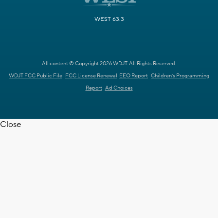
WEST 63.3
All content © Copyright 2026 WDJT. All Rights Reserved.
WDJT FCC Public File
FCC License Renewal
EEO Report
Children's Programming
Report
Ad Choices
Close