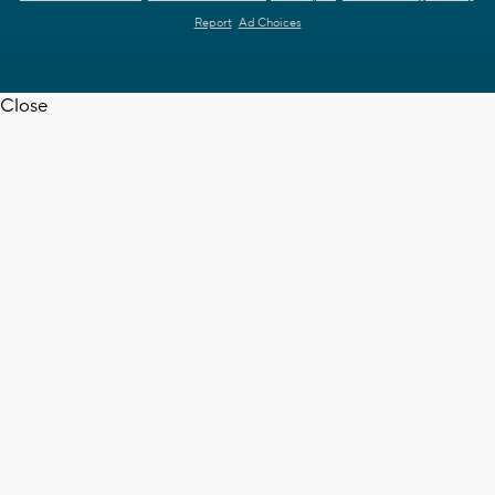
Report
Ad Choices
Close