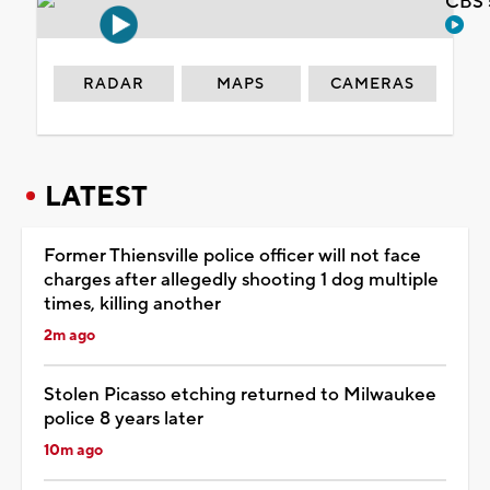
CBS 
RADAR
MAPS
CAMERAS
LATEST
Former Thiensville police officer will not face
charges after allegedly shooting 1 dog multiple
times, killing another
2m ago
Stolen Picasso etching returned to Milwaukee
police 8 years later
10m ago