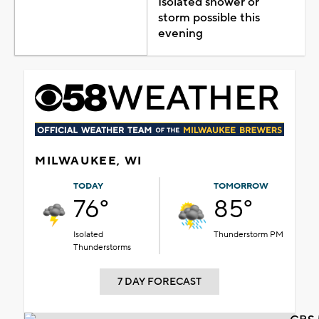
Isolated shower or
storm possible this
evening
MILWAUKEE, WI
TODAY
TOMORROW
76°
85°
Isolated
Thunderstorm PM
Thunderstorms
7 DAY FORECAST