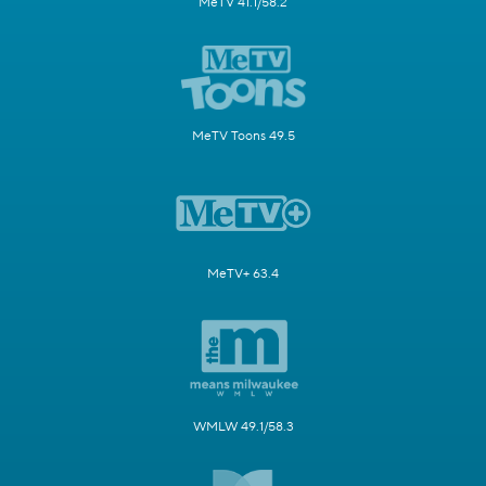
MeTV 41.1/58.2
MeTV Toons 49.5
MeTV+ 63.4
WMLW 49.1/58.3