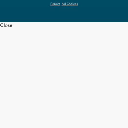
Report
Ad Choices
Close