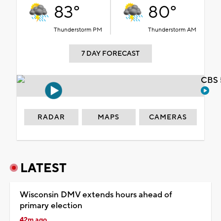
83°
80°
Thunderstorm PM
Thunderstorm AM
7 DAY FORECAST
CBS 
RADAR
MAPS
CAMERAS
LATEST
Wisconsin DMV extends hours ahead of
primary election
42m ago