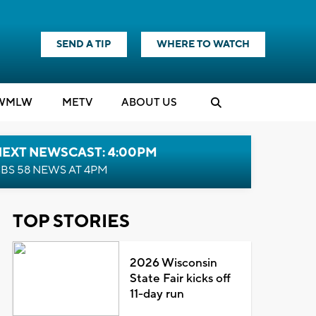
SEND A TIP
WHERE TO WATCH
WMLW
M
E
TV
ABOUT US
NEXT NEWSCAST: 4:00PM
BS 58 NEWS AT 4PM
TOP STORIES
2026 Wisconsin
State Fair kicks off
11-day run