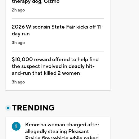
therapy dog, Gizmo
2h ago
2026 Wisconsin State Fair kicks off 11-
day run
3h ago
$10,000 reward offered to help find
the suspect involved in deadly hit-
and-run that killed 2 women
3h ago
TRENDING
Kenosha woman charged after
allegedly stealing Pleasant
Prairie fire vehicle while naked