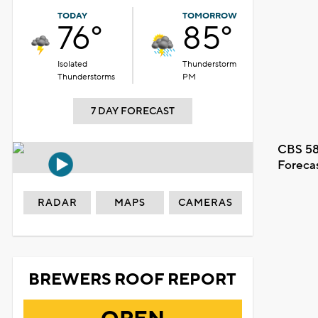
TODAY
TOMORROW
76°
85°
Isolated
Thunderstorm
Thunderstorms
PM
7 DAY FORECAST
CBS 58
Foreca
RADAR
MAPS
CAMERAS
BREWERS ROOF REPORT