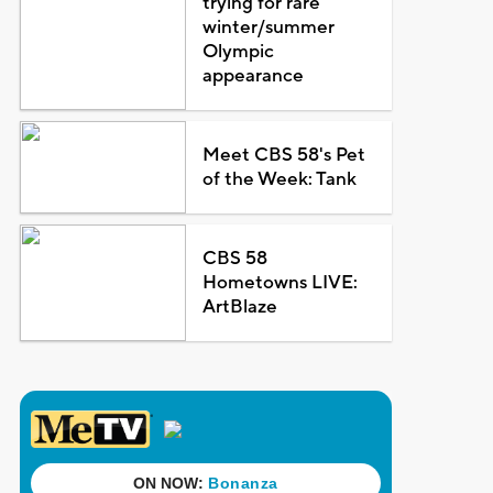
trying for rare
winter/summer
Olympic
appearance
Meet CBS 58's Pet
of the Week: Tank
CBS 58
Hometowns LIVE:
ArtBlaze