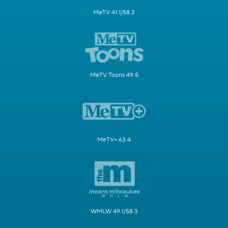
MeTV 41.1/58.2
MeTV Toons 49.5
MeTV+ 63.4
WMLW 49.1/58.3