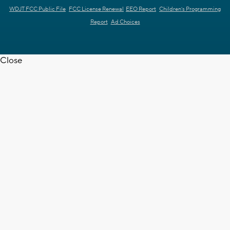
WDJT FCC Public File
FCC License Renewal
EEO Report
Children's Programming
Report
Ad Choices
Close