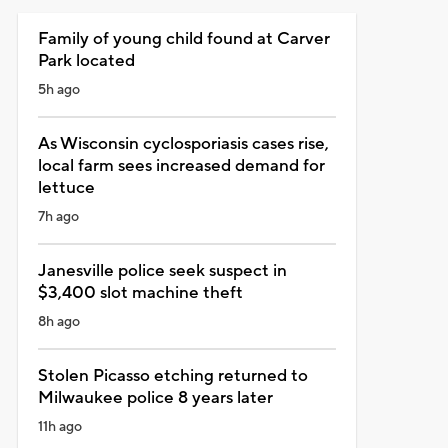
Family of young child found at Carver
Park located
5h ago
As Wisconsin cyclosporiasis cases rise,
local farm sees increased demand for
lettuce
7h ago
Janesville police seek suspect in
$3,400 slot machine theft
8h ago
Stolen Picasso etching returned to
Milwaukee police 8 years later
11h ago