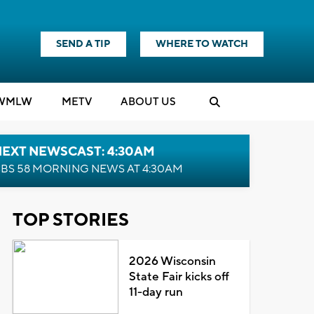
SEND A TIP
WHERE TO WATCH
WMLW
M
E
TV
ABOUT US
NEXT NEWSCAST: 4:30AM
BS 58 MORNING NEWS AT 4:30AM
TOP STORIES
2026 Wisconsin
State Fair kicks off
11-day run