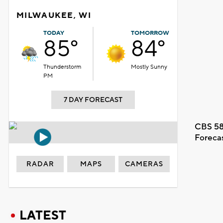
MILWAUKEE, WI
TODAY
TOMORROW
85°
84°
Thunderstorm
Mostly Sunny
PM
7 DAY FORECAST
CBS 58
Foreca
RADAR
MAPS
CAMERAS
LATEST