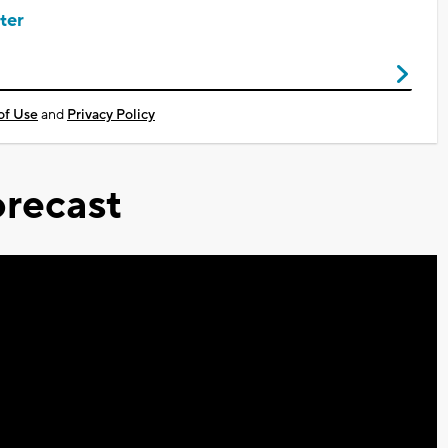
ter
of Use
and
Privacy Policy
recast