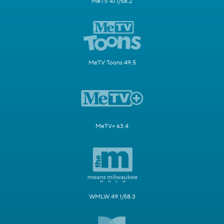
MeTV 41.1/58.2
MeTV Toons 49.5
MeTV+ 63.4
WMLW 49.1/58.3