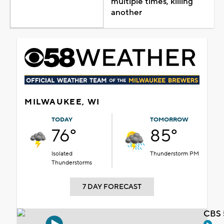
multiple times, killing
another
MILWAUKEE, WI
TODAY
TOMORROW
76°
85°
Isolated
Thunderstorm PM
Thunderstorms
7 DAY FORECAST
CBS 