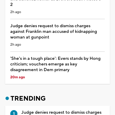
2
2h ago
Judge denies request to dismiss charges
against Franklin man accused of kidnapping
woman at gunpoint
2h ago
'She's in a tough place': Evers stands by Hong
criticism; vouchers emerge as key
disagreement in Dem primary
20m ago
TRENDING
Judge denies request to dismiss charges