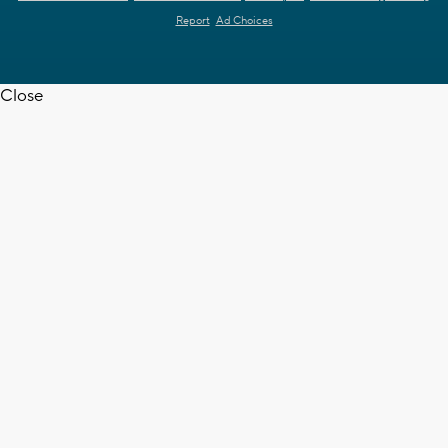
Report
Ad Choices
Close