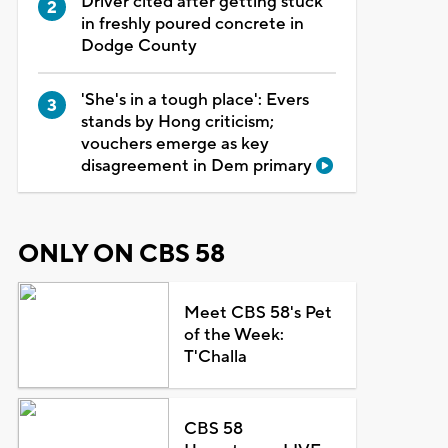
Driver cited after getting stuck
in freshly poured concrete in
Dodge County
'She's in a tough place': Evers
stands by Hong criticism;
vouchers emerge as key
disagreement in Dem primary
ONLY ON CBS 58
Meet CBS 58's Pet
of the Week:
T'Challa
CBS 58