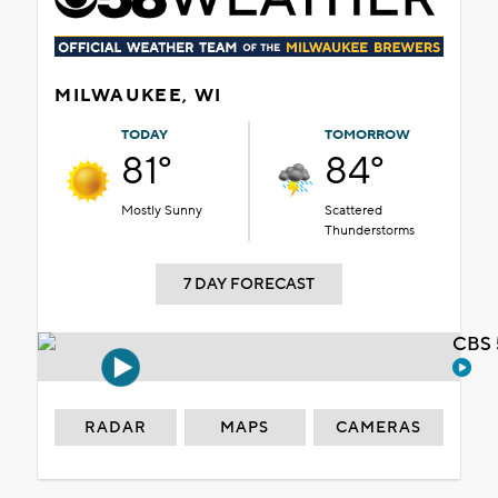
MILWAUKEE, WI
TODAY
TOMORROW
81°
84°
Mostly Sunny
Scattered
Thunderstorms
7 DAY FORECAST
CBS 
RADAR
MAPS
CAMERAS