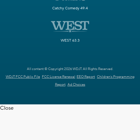
Catchy Comedy 49.4
WEST 63.3
All content © Copyright 2026 WDJT. All Rights Reserved.
WDJT FCC Public File
FCC License Renewal
EEO Report
Children's Programming
Report
Ad Choices
Close