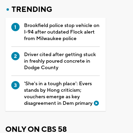
TRENDING
Brookfield police stop vehicle on
I-94 after outdated Flock alert
from Milwaukee police
Driver cited after getting stuck
in freshly poured concrete in
Dodge County
'She's in a tough place': Evers
stands by Hong criticism;
vouchers emerge as key
disagreement in Dem primary
ONLY ON CBS 58