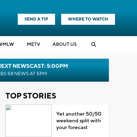
SEND A TIP
WHERE TO WATCH
WMLW
M
E
TV
ABOUT US
NEXT NEWSCAST: 5:00PM
BS 58 NEWS AT 5PM
TOP STORIES
Yet another 50/50
weekend split with
your forecast