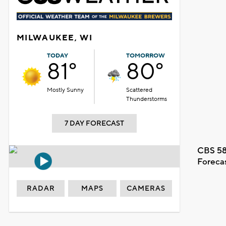
MILWAUKEE, WI
TODAY
TOMORROW
81°
80°
Mostly Sunny
Scattered
Thunderstorms
7 DAY FORECAST
CBS 58
Foreca
RADAR
MAPS
CAMERAS