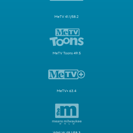
MeTV 41.1/58.2
MeTV Toons 49.5
MeTV+ 63.4
WMLW 49.1/58.3