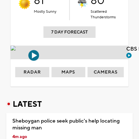
81°
80°
Mostly Sunny
Scattered
Thunderstorms
7 DAY FORECAST
CBS 
RADAR
MAPS
CAMERAS
LATEST
Sheboygan police seek public's help locating
missing man
4m ago