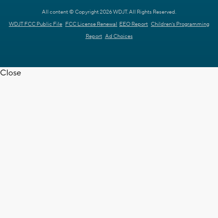
All content © Copyright 2026 WDJT. All Rights Reserved.
WDJT FCC Public File
FCC License Renewal
EEO Report
Children's Programming
Report
Ad Choices
Close