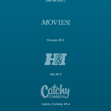
Start 58.5/63.2
Movies! 49.2
H&I 49.3
Catchy Comedy 49.4