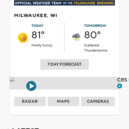
MILWAUKEE, WI
TODAY
TOMORROW
81°
80°
Mostly Sunny
Scattered
Thunderstorms
7 DAY FORECAST
CBS 
RADAR
MAPS
CAMERAS