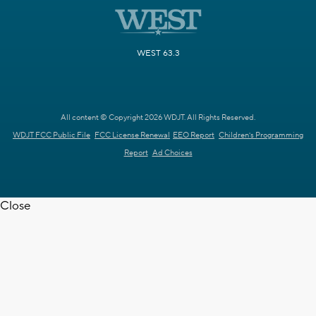
WEST 63.3
All content © Copyright 2026 WDJT. All Rights Reserved.
WDJT FCC Public File
FCC License Renewal
EEO Report
Children's Programming
Report
Ad Choices
Close