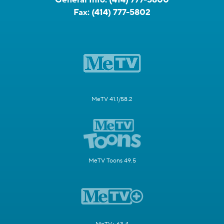
Fax:
(414) 777-5802
MeTV 41.1/58.2
MeTV Toons 49.5