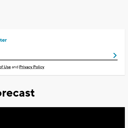
ter
of Use
and
Privacy Policy
recast