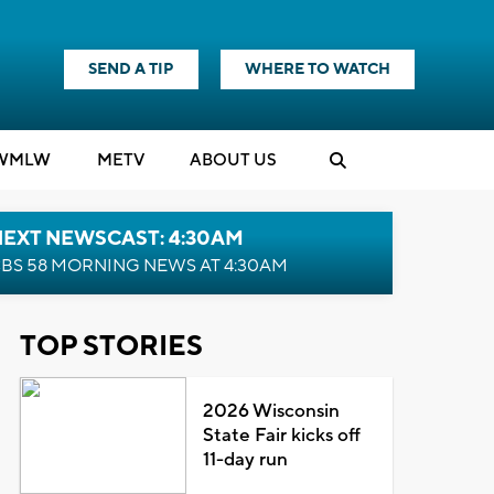
SEND A TIP
WHERE TO WATCH
WMLW
M
E
TV
ABOUT US
NEXT NEWSCAST: 4:30AM
BS 58 MORNING NEWS AT 4:30AM
TOP STORIES
2026 Wisconsin
State Fair kicks off
11-day run