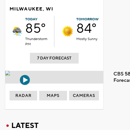
MILWAUKEE, WI
TODAY
TOMORROW
85°
84°
Thunderstorm
Mostly Sunny
PM
7 DAY FORECAST
CBS 58
Foreca
RADAR
MAPS
CAMERAS
LATEST