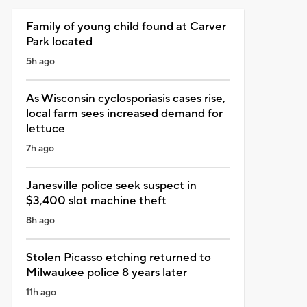
Family of young child found at Carver
Park located
5h ago
As Wisconsin cyclosporiasis cases rise,
local farm sees increased demand for
lettuce
7h ago
Janesville police seek suspect in
$3,400 slot machine theft
8h ago
Stolen Picasso etching returned to
Milwaukee police 8 years later
11h ago