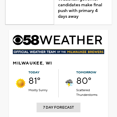
candidates make final
push with primary 4
days away
MILWAUKEE, WI
TODAY
TOMORROW
81°
80°
Mostly Sunny
Scattered
Thunderstorms
7 DAY FORECAST