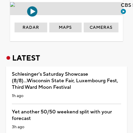
CBS 
RADAR
MAPS
CAMERAS
LATEST
Schlesinger's Saturday Showcase
(8/8)...Wisconsin State Fair, Luxembourg Fest,
Third Ward Moon Festival
1h ago
Yet another 50/50 weekend split with your
forecast
3h ago