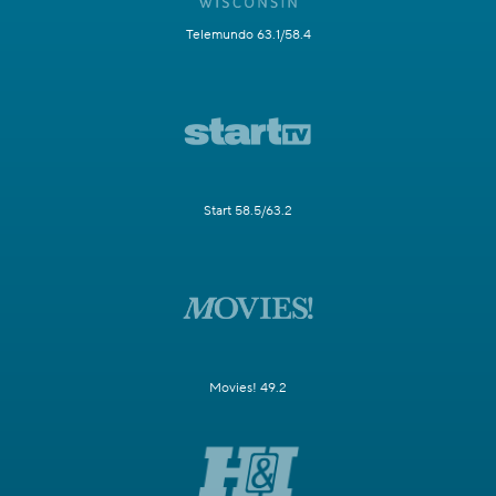
Telemundo 63.1/58.4
Start 58.5/63.2
Movies! 49.2