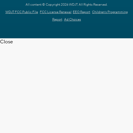
All content © Copyright 2026 WDJT. All Rights Reserved.
WDJT FCC Public File
FCC License Renewal
EEO Report
Children's Programming
Report
Ad Choices
Close