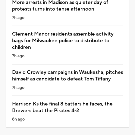
More arrests in Madison as quieter day of
protests turns into tense afternoon
7h ago
Clement Manor residents assemble activity
bags for Milwaukee police to distribute to
children
7h ago
David Crowley campaigns in Waukesha, pitches
himself as candidate to defeat Tom Tiffany
7h ago
Harrison Ks the final 8 batters he faces, the
Brewers beat the Pirates 4-2
8h ago