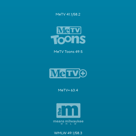
MeTV 41.1/58.2
MeTV Toons 49.5
MeTV+ 63.4
WMLW 49.1/58.3