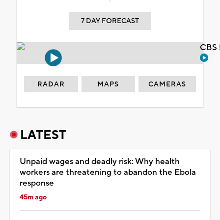
7 DAY FORECAST
CBS 
RADAR
MAPS
CAMERAS
LATEST
Unpaid wages and deadly risk: Why health
workers are threatening to abandon the Ebola
response
45m ago