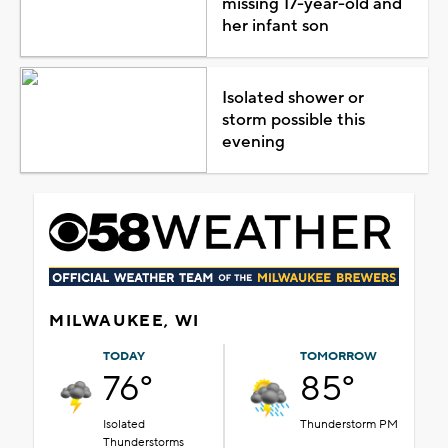
missing 17-year-old and
her infant son
Isolated shower or
storm possible this
evening
MILWAUKEE, WI
TODAY
TOMORROW
76°
85°
Isolated
Thunderstorm PM
Thunderstorms