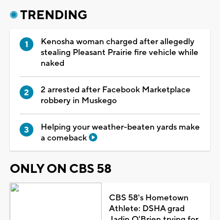
TRENDING
Kenosha woman charged after allegedly
stealing Pleasant Prairie fire vehicle while
naked
2 arrested after Facebook Marketplace
robbery in Muskego
Helping your weather-beaten yards make
a comeback
ONLY ON CBS 58
CBS 58's Hometown
Athlete: DSHA grad
Jadin O'Brien trying for