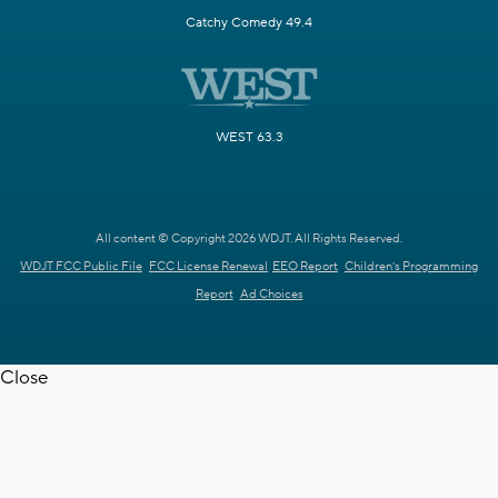
Catchy Comedy 49.4
WEST 63.3
All content © Copyright 2026 WDJT. All Rights Reserved.
WDJT FCC Public File
FCC License Renewal
EEO Report
Children's Programming
Report
Ad Choices
Close