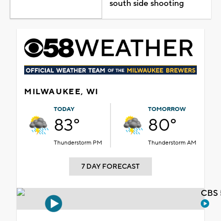
south side shooting
MILWAUKEE, WI
TODAY
TOMORROW
83°
80°
Thunderstorm PM
Thunderstorm AM
7 DAY FORECAST
CBS 