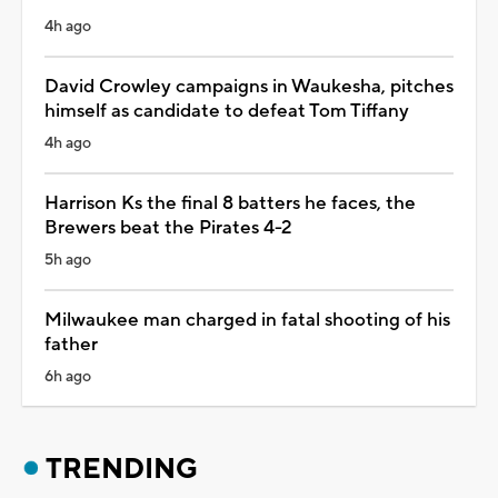
4h ago
David Crowley campaigns in Waukesha, pitches
himself as candidate to defeat Tom Tiffany
4h ago
Harrison Ks the final 8 batters he faces, the
Brewers beat the Pirates 4-2
5h ago
Milwaukee man charged in fatal shooting of his
father
6h ago
TRENDING