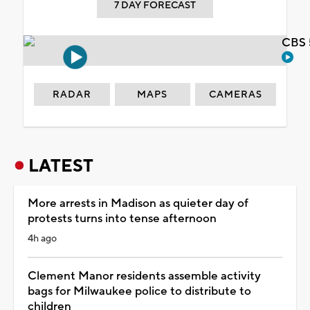
7 DAY FORECAST
CBS 
RADAR
MAPS
CAMERAS
LATEST
More arrests in Madison as quieter day of
protests turns into tense afternoon
4h ago
Clement Manor residents assemble activity
bags for Milwaukee police to distribute to
children