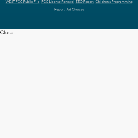
WDJT FCC Public File
FCC License Renewal
EEO Report
Children's Programming
Report
Ad Choices
Close