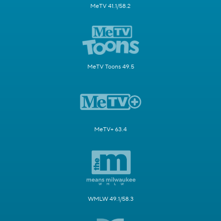
MeTV 41.1/58.2
MeTV Toons 49.5
MeTV+ 63.4
WMLW 49.1/58.3