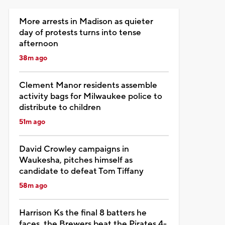
More arrests in Madison as quieter
day of protests turns into tense
afternoon
38m ago
Clement Manor residents assemble
activity bags for Milwaukee police to
distribute to children
51m ago
David Crowley campaigns in
Waukesha, pitches himself as
candidate to defeat Tom Tiffany
58m ago
Harrison Ks the final 8 batters he
faces, the Brewers beat the Pirates 4-