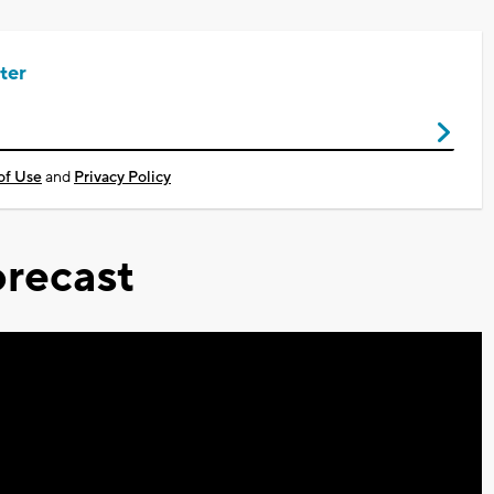
ter
of Use
and
Privacy Policy
recast