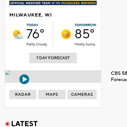
MILWAUKEE, WI
TODAY
TOMORROW
76°
85°
Partly Cloudy
Mostly Sunny
7 DAY FORECAST
CBS 58
Foreca
RADAR
MAPS
CAMERAS
LATEST