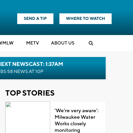
SEND A TIP
WHERE TO WATCH
WMLW
M
E
TV
ABOUT US
EXT NEWSCAST: 1:37AM
BS 58 NEWS AT 10P
TOP STORIES
'We're very aware':
Milwaukee Water
Works closely
monitoring