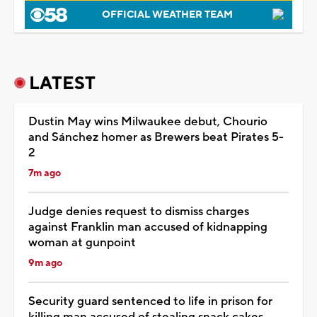
OFFICIAL WEATHER TEAM
LATEST
Dustin May wins Milwaukee debut, Chourio
and Sánchez homer as Brewers beat Pirates 5-
2
7m ago
Judge denies request to dismiss charges
against Franklin man accused of kidnapping
woman at gunpoint
9m ago
Security guard sentenced to life in prison for
killing man accused of stealing snack cakes