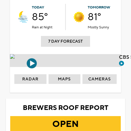
TODAY
TOMORROW
85°
81°
Rain at Night
Mostly Sunny
7 DAY FORECAST
CBS 
RADAR
MAPS
CAMERAS
BREWERS ROOF REPORT
OPEN